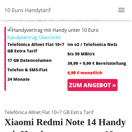
10 Euro Handytarif
N
Home
»
Handytarife
»
Xiaomi Redmi No...
A
V
I
handyvertrag Übersicht:
G
A
Telefónica Allnet Flat 10+7
im o2 / Telefonica Netz
T
GB Extra Tarif
bis 50 MBit/s
I
O
17 GB Datenvolumen
39,99 + 9,99 € Bereitstellung
N
Telefon & SMS-Flat
U
6,99 € monatlich
M
24 Monate
S
ZUM ANGEBOT »
C
H
A
L
T
Telefónica Allnet Flat 10+7 GB Extra Tarif
E
Xiaomi Redmi Note 14 Handy
N