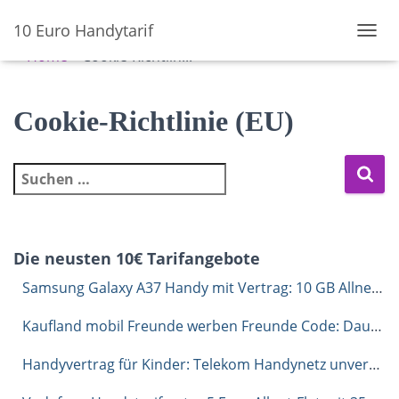
10 Euro Handytarif
N
Home
»
Cookie-Richtlin...
A
V
I
G
Cookie-Richtlinie (EU)
A
T
I
Suchen nach:
O
N
U
M
S
Die neusten 10€ Tarifangebote
C
H
Samsung Galaxy A37 Handy mit Vertrag: 10 GB Allnet-Flat für 6,99 Euro im Monat
A
L
Kaufland mobil Freunde werben Freunde Code: Dauerhaft 1 GB extra sichern
T
E
Handyvertrag für Kinder: Telekom Handynetz unverbindlich testen mit congstar
N