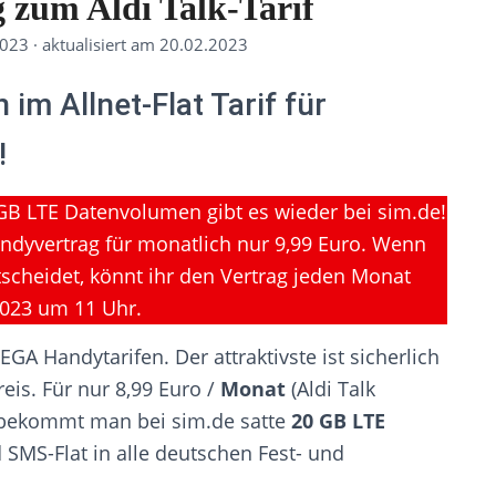
g zum Aldi Talk-Tarif
2023
·
aktualisiert am 20.02.2023
im Allnet-Flat Tarif für
!
 GB LTE Datenvolumen gibt es wieder bei sim.de!
andyvertrag für monatlich nur 9,99 Euro. Wenn
ntscheidet, könnt ihr den Vertrag jeden Monat
2023 um 11 Uhr.
GA Handytarifen. Der attraktivste ist sicherlich
eis. Für nur 8,99 Euro /
Monat
(Aldi Talk
 bekommt man bei sim.de satte
20 GB LTE
 SMS-Flat in alle deutschen Fest- und