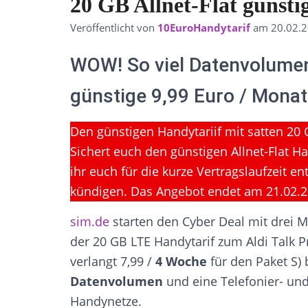
20 GB Allnet-Flat günsti
Veröffentlicht von
10EuroHandytarif
am
20.02.
WOW! So viel Datenvolumen 
günstige 9,99 Euro / Monat
Den günstigen Handytariif mit satten 20
Sichert euch den günstigen Allnet-Flat H
ihr euch für die kurze Vertragslaufzeit e
kündigen. Das Angebot endet am 21.02.
sim.de
starten den Cyber Deal mit drei ME
der 20 GB LTE Handytarif zum Aldi Talk Pr
verlangt 7,99 /
4
Woche
für den Paket S)
Datenvolumen
und eine Telefonier- und
Handynetze.