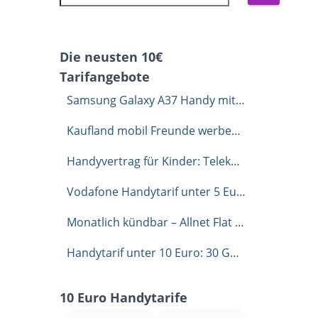
Die neusten 10€
Tarifangebote
Samsung Galaxy A37 Handy mit Vertrag: 10 GB Allnet-Flat für 6,99 Euro im Monat
Kaufland mobil Freunde werben Freunde Code: Dauerhaft 1 GB extra sichern
Handyvertrag für Kinder: Telekom Handynetz unverbindlich testen mit congstar
Vodafone Handytarif unter 5 Euro Allnet-Flat mit 35 GB
Monatlich kündbar – Allnet Flat 40 GB im Vodafone-Netz für 9,99 €
Handytarif unter 10 Euro: 30 GB Allnet Flat im Telekom Netz für 9,99 €
10 Euro Handytarife