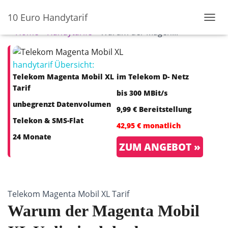
10 Euro Handytarif
N
Home
»
Handytarife
»
Warum der Magen...
A
V
I
handytarif Übersicht:
G
A
Telekom Magenta Mobil XL
im Telekom D- Netz
T
Tarif
bis 300 MBit/s
I
O
unbegrenzt Datenvolumen
9,99 € Bereitstellung
N
Telekon & SMS-Flat
U
42,95 € monatlich
M
24 Monate
S
ZUM ANGEBOT »
C
H
A
L
T
Telekom Magenta Mobil XL Tarif
E
Warum der Magenta Mobil
N