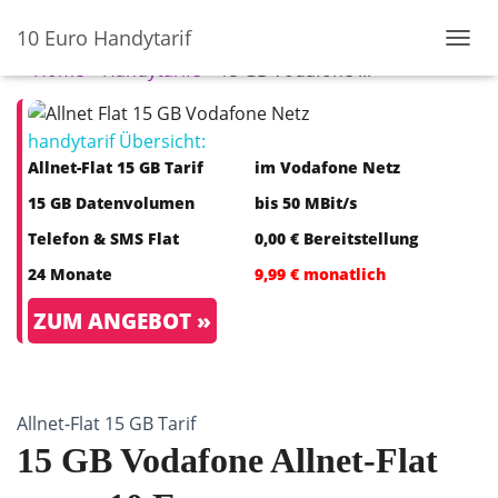
10 Euro Handytarif
N
Home
»
Handytarife
»
15 GB Vodafone ...
A
V
I
handytarif Übersicht:
G
A
Allnet-Flat 15 GB Tarif
im Vodafone Netz
T
15 GB Datenvolumen
bis 50 MBit/s
I
O
Telefon & SMS Flat
0,00 € Bereitstellung
N
U
24 Monate
9,99 € monatlich
M
S
ZUM ANGEBOT »
C
H
A
L
T
Allnet-Flat 15 GB Tarif
E
15 GB Vodafone Allnet-Flat
N