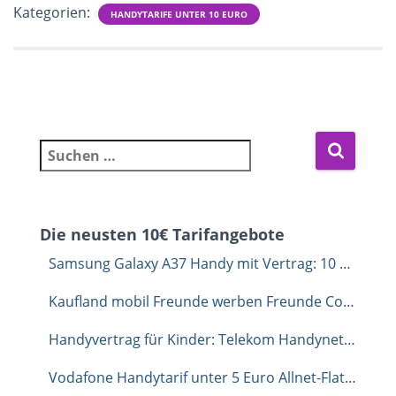
Kategorien:
HANDYTARIFE UNTER 10 EURO
Suchen nach:
Die neusten 10€ Tarifangebote
Samsung Galaxy A37 Handy mit Vertrag: 10 GB Allnet-Flat für 6,99 Euro im Monat
Kaufland mobil Freunde werben Freunde Code: Dauerhaft 1 GB extra sichern
Handyvertrag für Kinder: Telekom Handynetz unverbindlich testen mit congstar
Vodafone Handytarif unter 5 Euro Allnet-Flat mit 35 GB